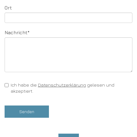
Ort
Pflichtfeld
Nachricht
*
Ich habe die
Datenschutzerklärung
gelesen und
akzeptiert.
Nach oben